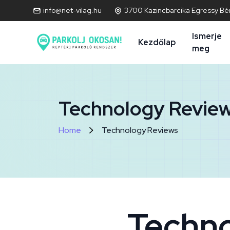
info@net-vilag.hu
3700 Kazincbarcika Egressy Bén
Ismerje
Kezdőlap
meg
Technology Revie
Home
Technology Reviews
Techno