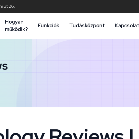
i út 26.
Hogyan
Funkciók
Tudásközpont
Kapcsola
működik?
ws
logy Reviews | 