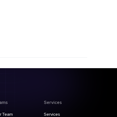
ams
Services
r Team
Services