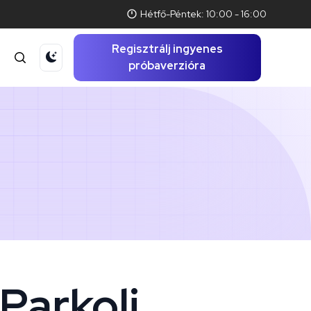
Hétfő-Péntek: 10:00 - 16:00
Regisztrálj ingyenes
t
próbaverzióra
Parkolj