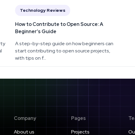
Technology Reviews
How to Contribute to Open Source: A
Beginner’s Guide
rty
A step-by-step guide on how beginners can
l
start contributing to open source projects,
with tips on f...
Company
Pages
Te
About us
Projects
Ou