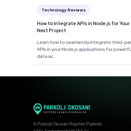
Technology Reviews
How to Integrate APIs in Node.js for Your
Next Project
Learn how to seamlessly integrate third-pa
APIs in your Node.js applications for powerfu
data ac...
A Parkolj Okosan Reptéri Parkoló
célja, hogy megbízható és