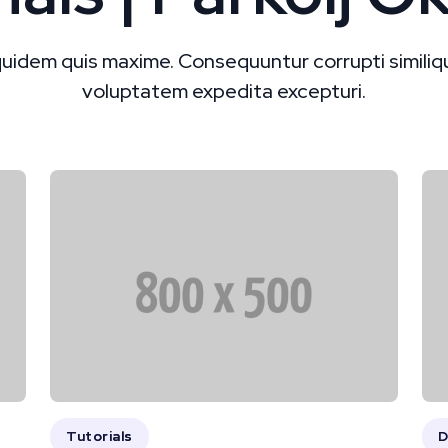
idem quis maxime. Consequuntur corrupti similique 
voluptatem expedita excepturi.
Tutorials
D