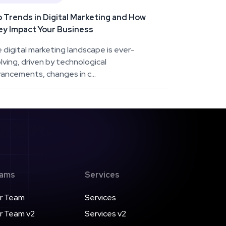
 Trends in Digital Marketing and How
y Impact Your Business
 digital marketing landscape is ever-
lving, driven by technological
ancements, changes in c...
ams
Services
r Team
Services
r Team v2
Services v2