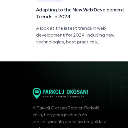
Adapting to the New Web Development
Trends in 2024
A look at the latest trends in web
development for 2024, including new
technologies, best practices,...
A Parkolj Okosan Reptéri Parkoló
célja, hogy megbízható és
professzionális parkolási megoldást