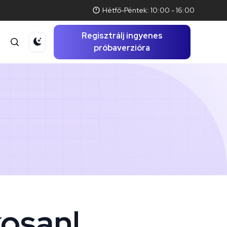
Hétfő-Péntek: 10:00 - 16:00
Regisztrálj ingyenes
t
próbaverzióra
kosan!