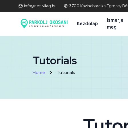
info@net-vilag.hu
3700 Kazincbarcika Egressy Bén
Ismerje
Kezdőlap
meg
Tutorials
Home
Tutorials
Tutor