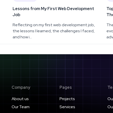
Lessons from My First Web Development
Top
Job
The
Reflecting on my first web development job,
The
the lessons I learned, the challenges I faced,
evo
and how i...
adv
Company
Pages
Te
About us
Projects
Ou
Our Team
Services
Ou