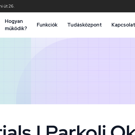
i út 26.
Hogyan
Funkciók
Tudásközpont
Kapcsola
működik?
ials | Parkolj O